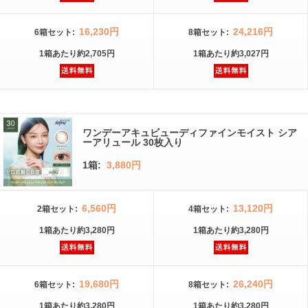
16,230円
24,216円
6箱
セット
:
8箱
セット
:
1箱
あたり
約2,705円
1箱
あたり
約3,027円
ワンデーアキュビューディファインモイスト シア
ーアリュール 30枚入り
1箱:
3,880円
6,560円
13,120円
2箱
セット
:
4箱
セット
:
1箱
あたり
約3,280円
1箱
あたり
約3,280円
19,680円
26,240円
6箱
セット
:
8箱
セット
:
1箱
あたり
約3,280円
1箱
あたり
約3,280円