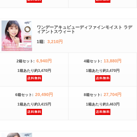
ワンデーアキュビューディファインモイスト ラデ
ィアントスウィート
1箱:
3,210円
6,940円
13,880円
2箱
セット
:
4箱
セット
:
1箱
あたり
約3,470円
1箱
あたり
約3,470円
20,490円
27,704円
6箱
セット
:
8箱
セット
:
1箱
あたり
約3,415円
1箱
あたり
約3,463円