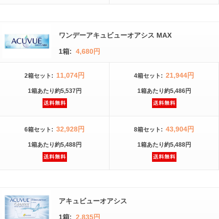
ワンデーアキュビューオアシス MAX
1箱:
4,680円
11,074円
21,944円
2箱
セット
:
4箱
セット
:
1箱
あたり
約5,537円
1箱
あたり
約5,486円
32,928円
43,904円
6箱
セット
:
8箱
セット
:
1箱
あたり
約5,488円
1箱
あたり
約5,488円
アキュビューオアシス
1箱:
2,835円