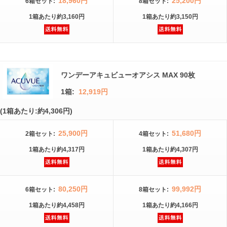
18,960円
25,200円
6箱
セット
:
8箱
セット
:
1箱
あたり
約3,160円
1箱
あたり
約3,150円
ワンデーアキュビューオアシス MAX 90枚
1箱:
12,919円
(1箱あたり:約4,306円)
25,900円
51,680円
2箱
セット
:
4箱
セット
:
1箱
あたり
約4,317円
1箱
あたり
約4,307円
80,250円
99,992円
6箱
セット
:
8箱
セット
:
1箱
あたり
約4,458円
1箱
あたり
約4,166円