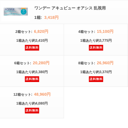
ワンデー アキュビュー オアシス 乱視用
1箱:
3,418円
6,820円
15,100円
2箱
セット
:
4箱
セット
:
1箱
あたり
約3,410円
1箱
あたり
約3,775円
20,280円
26,960円
6箱
セット
:
8箱
セット
:
1箱
あたり
約3,380円
1箱
あたり
約3,370円
48,960円
12箱
セット
:
1箱
あたり
約4,080円