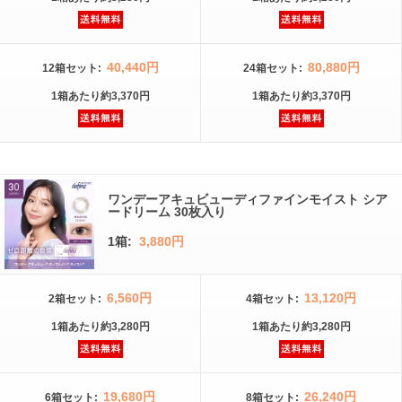
40,440円
80,880円
12箱
セット
:
24箱
セット
:
1箱
あたり
約3,370円
1箱
あたり
約3,370円
ワンデーアキュビューディファインモイスト シア
ードリーム 30枚入り
1箱:
3,880円
6,560円
13,120円
2箱
セット
:
4箱
セット
:
1箱
あたり
約3,280円
1箱
あたり
約3,280円
19,680円
26,240円
6箱
セット
:
8箱
セット
: