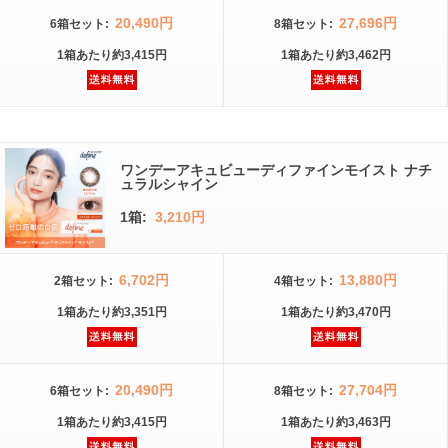
20,490円
27,696円
6箱
セット
:
8箱
セット
:
1箱
あたり
約3,415円
1箱
あたり
約3,462円
ワンデーアキュビューディファインモイスト ナチ
ュラルシャイン
1箱:
3,210円
6,702円
13,880円
2箱
セット
:
4箱
セット
:
1箱
あたり
約3,351円
1箱
あたり
約3,470円
20,490円
27,704円
6箱
セット
:
8箱
セット
:
1箱
あたり
約3,415円
1箱
あたり
約3,463円