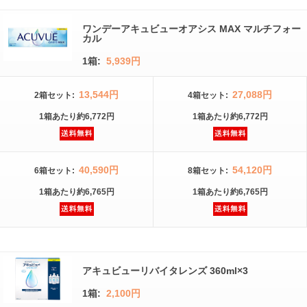
ワンデーアキュビューオアシス MAX マルチフォー
カル
1箱:
5,939円
13,544円
27,088円
2箱
セット
:
4箱
セット
:
1箱
あたり
約6,772円
1箱
あたり
約6,772円
40,590円
54,120円
6箱
セット
:
8箱
セット
:
1箱
あたり
約6,765円
1箱
あたり
約6,765円
アキュビューリバイタレンズ 360ml×3
1箱:
2,100円