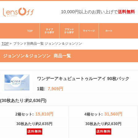
10,000円以上のお買い上げで
送料無料
TOP
>
ブランド別商品一覧
ジョンソン＆ジョンソン
ジョンソン＆ジョンソン
商品一覧
ワンデーアキュビュートゥルーアイ 90枚パック
1箱:
7,909円
(30枚あたり:約2,636円)
15,810円
31,560円
2箱
セット
:
4箱
セット
:
30枚
あたり
約2,635円
30枚
あたり
約2,630円