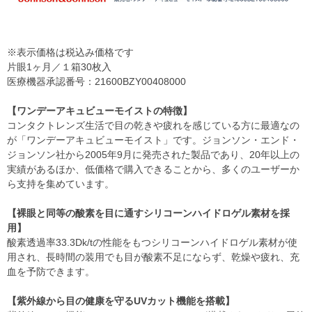
※表示価格は税込み価格です
片眼1ヶ月／１箱30枚入
医療機器承認番号：21600BZY00408000
【ワンデーアキュビューモイストの特徴】
コンタクトレンズ生活で目の乾きや疲れを感じている方に最適なの
が「ワンデーアキュビューモイスト」です。ジョンソン・エンド・
ジョンソン社から2005年9月に発売された製品であり、20年以上の
実績があるほか、低価格で購入できることから、多くのユーザーか
ら支持を集めています。
【裸眼と同等の酸素を目に通すシリコーンハイドロゲル素材を採
用】
酸素透過率33.3Dk/tの性能をもつシリコーンハイドロゲル素材が使
用され、長時間の装用でも目が酸素不足にならず、乾燥や疲れ、充
血を予防できます。
【紫外線から目の健康を守るUVカット機能を搭載】