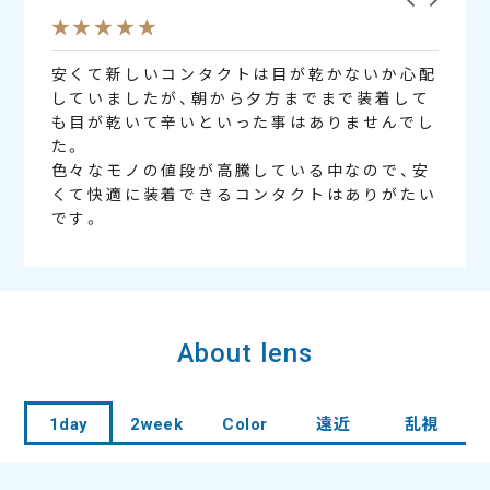
安くて新しいコンタクトは目が乾かないか心配
高い
のお値
していましたが、朝から夕方までまで装着して
も目が乾いて辛いといった事はありませんでし
た。
色々なモノの値段が高騰している中なので、安
くて快適に装着できるコンタクトはありがたい
です。
About lens
es
RING Series
F
いても
良いの
タクト
とてもいい使い心地です。5、6年くらい？ずっ
息子用にワンデーコンタクトを購入してます！
最近酸素透過率を気にするようになり、シリコ
コン
今ま
今ま
1day
2week
Color
遠近
乱視
何種類
利用が
とリピートしています。
価格がお手頃なのに付け心地はとても良いと愛
ーン素材のワンデーコンタクトを探してこの商
朝付
と比
この
番良く
。
用しています！
品にたどり着きました。
外で
い。
地が
トも作
シリコーン素材なのに低価格で、レビューも悪
題な