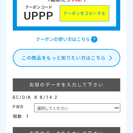
クーポンコード
UPPP
クーポンをコピーする
クーポンの使い方はこちら
この商品をもっと知りたい方はこちら
裸眼
裸眼
裸眼
裸眼
ナチュラルベール装用時
ヘーゼルベール装用時
ポピーベール装用時
ミモザベール装用時
裸眼
裸眼
裸眼
裸眼
裸眼
ダークココアブラウン装用時
ショコラブラウン装用時
カヌレブラウン装用時
マロンベージュ装用時
パフグレー装用時
裸眼
リリーベール装用時
右目のデータを入力して下さい
8.8/14.2
BC/DIA
PWR
1
個数