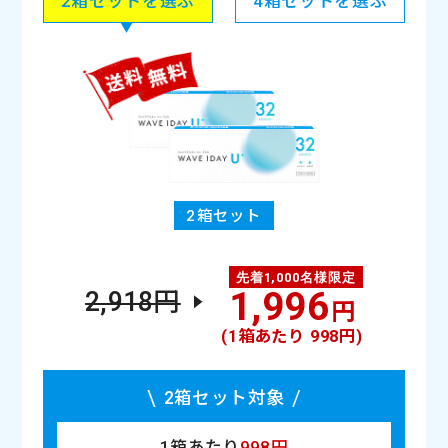
2箱セットを選ぶ
4箱セットを選ぶ
裸眼
ヴィヴィッドベール装用時
2箱セット
1,996
Puffmee（パフミー）マンスリー
Puffmee（パフミー）マンスリー
Puffmee（パフミー）マンスリー
Puffmee（パフミー）マンスリー
Puffmee（パフミー）マンスリー
WAVEワンデー UV リング plus
WAVEワンデー UV リング plus
WAVEワンデー UV リング plus
WAVEワンデー UV リング plus
WAVEワンデー UV リング plus
2,918円
円
ダークココアブラウン
ナチュラルベール
ショコラブラウン
ヘーゼルベール
カヌレブラウン
マロンベージュ
リリーベール
ポピーベール
ミモザベール
パフグレー
(1箱あたり 998円)
2箱セット対象
1箱あたり
998円