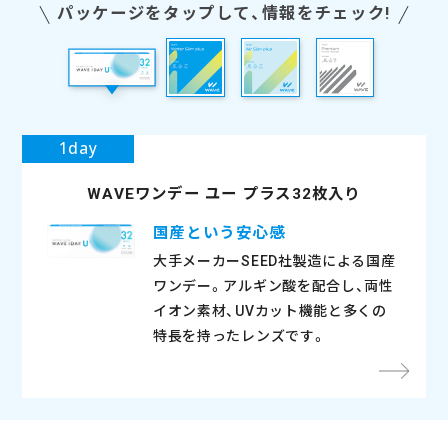
の商品
くなかったのでお試しで購入しましたがすごく
パッケージをタップして、情報をチェック!
さっ
これが
良かったです。1日デスクワークですが、乾きを
く見え
く、か
着け心地も問題ないです！
スマホが離さず見えて感動！違和感なく、一日中
長時間つけてても乾燥しなかった
安い
いつ
毎日
感じたことはほとんどないです。取り外しもし
るので
くてよ
乾燥や充血も気にならず快適に過ごせました。
さらにいつも付けて数時間後に化粧品が付着し
ても
と比
思うく
やすく、今のところ不満な点は全くありませ
とまで
が多い
遠くが少しぼやける感じはありますが、近くの
たり涙目になるが、
初め
夕方
違和感
ん。
レンズ
て非常
見えやすさが抜群なので大満足です。
一度もくもることなく涙目にもならなかった
ンで
ます
♪
安いのにつけ心地がよく他のカラコンと比べて
長年
。
人的に
たです
夜になっても乾燥を感じることがない。
るし、
着もし
※モニターアンケートより抜粋
※モニターアンケートより抜粋
ていま
るので
毎日
ナチュラルな色だけど着色直径が大きめで盛れ
ごくい
商品で
のは
る
WAVEワンデー ユー プラス32枚入り
国産という安心感
大手メーカーSEED社製造による国産
ワンデー。アルギン酸を配合し、両性
イオン素材、UVカット機能と多くの
特長を持ったレンズです。
きく見
イメー
ールに
という
てもあ
ので違
人にな
ない
厳しい
とも
毎月必ずこちらの商品を使っています。自然な
レンズ自体ミルクティーカラーみたいな優しい
思ったよりナチュラルだったけど、使いやすい
いつも愛用してます。
ナチュラルに透明感が出てよかった
太フチなのに浮かないカラコン
コスパもデザインも素敵
いいです！
くすみが良い感じ
初のマンスリーカラコン！
ちゅるんとした見た目で、安いのに
グレーだけどフワッとした
裸眼風でコスパの良
いつも手入れが面倒
太フチカラコ
仕事
カラ
スノ
初め
使用
きゅ
さり
使い
程よ
満足
ます。
って良
いや
然問
た。
国アイ
っぽい
色でとても気に入っています。
色。付けるととても自然。カラコンに抵抗ある
ので普段用にします⸜ (≧▽≦) ⸝
コスパもよく使いやすいです。
ンって大体フチが浮いしまうことが多いのです
いマンスリーを探していました！
めちゃくちゃ付け心地いいです！リピします！
発色だから使いやすい！
でワンデーを使用していましたが、やはりコス
で使
然な
ラウ
自然
私自
になり
が大き
けて
た
いコ
:
に着け
気がし
良かっ
しい！
みピッ
す
値段もかなりお安いですね！
方でも使えます！
が
ナチュラルなのにさりげなく盛れる！コスパも
自然ではなくしっかりカラコンという感じでは
瞳の色がしっかりと変わるから、普段と違う雰
トがかさむ…と思っていたところこの商品を見
ほぼ
ピしま
しか
なる
きま
マン
たり
ちろ
感じ
これはフチの色が薄いので浮かなくて良い◎
良いしリピします！
あります！
囲気を楽しめます。
つけ、3色全て購入、洗浄液までついてきてこの
ゴロ
厚め
リピ
す。
りで
写真でもしっかり盛れるのでお気に入りです！
値段😇
いの