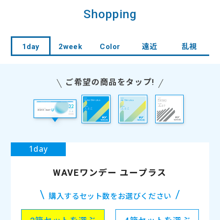
こちらのカラーは顔にも馴染みやすそうでとっ
Shopping
WAVEワンデー ウォータースリム plus
WAVEワンデー プレミアム 30枚入り
WAVEワンデー エアスリム plus
ても可愛らしいです、着け心地もそんなに悪く
es
RING Series
F
30枚入り
30枚入り
ないし1ヶ月使ってみます！
シリコーンハイドロゲル素材
酸素透過性が高いので目の健康に
長時間の装用を考えたバランス型
1day
2week
Color
遠近
乱視
ヒアルロン酸とアルギン酸、2種類の
もやさしいレンズ
の低含水コンタクトレンズ
うるおい成分を保存液に配合。レンズ
潤い成分であるMPCポリマー配合の
汚れが付きにくい非イオン性素材を
表面が瞳を優しく包み込みます。
WAVEワンデー ユー プラス 遠近両用 32枚入り
WAVEワンデー ユー プラス 乱視用 32枚入り
WAVE 2ウィーク エアスリム plus
ご希望の商品をタップ!
ため、従来品の2倍以上の保水力のあ
採用しているため、汚れが付着しにく
コスパ抜群の2ウィーク
遠くも近くもこれ一枚で快適に
安定した乱視矯正力を発揮
るうるおい成分で、1日中快適なつけ
く長時間の装用の場合でもすっきり
大手メーカーSEED社製造による2ウ
SEED社製・純国産レンズで、天然うる
SEED社製造による国産ワンデーの乱
WAVEワンデー UV リング plus
ごこちを実現。
とした視界を維持できます。
ィーク。汚れにくく丈夫な非イオン性
おい成分「アルギン酸」を配合し、両性
視用。天然うるおい成分「アルギン
ヴィヴィッドベール
素材のレンズ。
イオン素材、UVカット機能など、多く
酸」を配合し、両性イオン素材、UVカ
の特長を持ったレンズです。
ット機能など、多くの特長を持ったレ
高品質な国産ながらコスパも抜群。
ンズです。
WAVEワンデー ユープラス
購入するセット数をお選びください