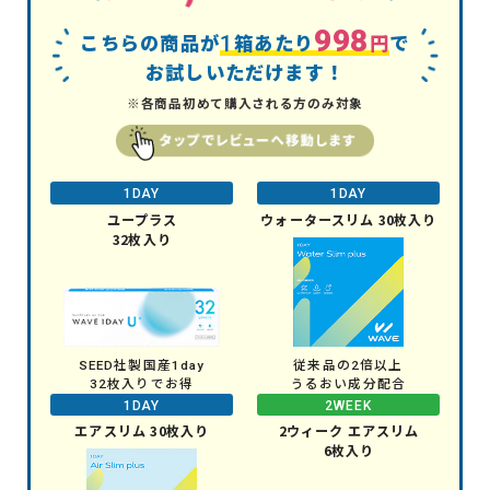
998
こちらの商品が
で
1
箱あたり
円
お試しいただけます！
※各商品初めて購入される方のみ対象
1DAY
1DAY
ユープラス
ウォータースリム 30枚入り
32枚入り
SEED社製国産1day
従来品の2倍以上
32枚入りでお得
うるおい成分配合
1DAY
2WEEK
エアスリム 30枚入り
2ウィーク エアスリム
6枚入り