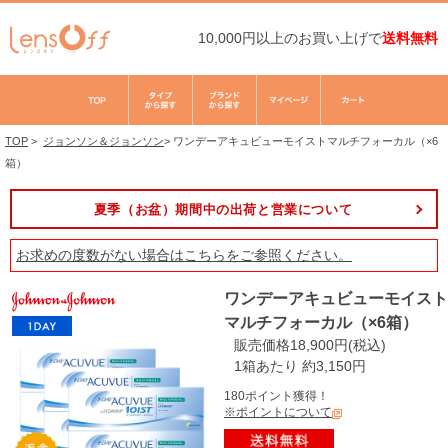
10,000円以上のお買い上げで
送料無料
TOP
>
ジョンソン＆ジョンソン
>
ワンデーアキュビューモイストマルチフォーカル（×6
箱）
夏季（お盆）期間中の出荷と営業について
お求めの度数がない場合は
こちら
をご参照ください。
ワンデーアキュビューモイスト
マルチフォーカル（×6箱）
販売価格18,900円(税込)
1箱あたり 約3,150円
180ポイント獲得！
※ポイントについて