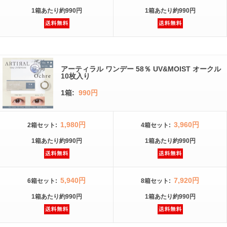
1箱
あたり
約990円
1箱
あたり
約990円
アーティラル ワンデー 58％ UV&MOIST オークル
10枚入り
1箱:
990円
1,980円
3,960円
2箱
セット
:
4箱
セット
:
1箱
あたり
約990円
1箱
あたり
約990円
5,940円
7,920円
6箱
セット
:
8箱
セット
:
1箱
あたり
約990円
1箱
あたり
約990円