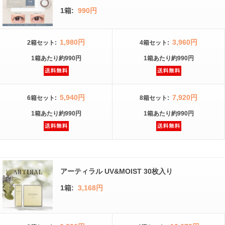
1箱:
990円
1,980円
3,960円
2箱
セット
:
4箱
セット
:
1箱
あたり
約990円
1箱
あたり
約990円
5,940円
7,920円
6箱
セット
:
8箱
セット
:
1箱
あたり
約990円
1箱
あたり
約990円
アーティラル UV&MOIST 30枚入り
1箱:
3,168円