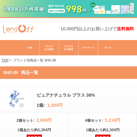
10,000円以上のお買い上げで
送料無料
TOP
>
ブランド別商品一覧
SHO-BI
SHO-BI
商品一覧
ピュアナチュラル プラス 38%
1箱:
1,304円
2,608円
5,216円
2箱
セット
:
4箱
セット
:
1箱
あたり
約1,304円
1箱
あたり
約1,304円