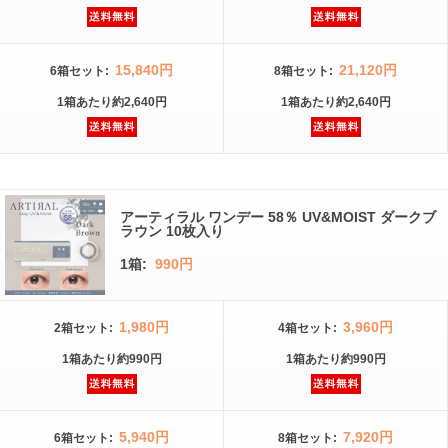
15,840円
21,120円
6箱
セット
:
8箱
セット
:
1箱
あたり
約2,640円
1箱
あたり
約2,640円
アーティラル ワンデー 58％ UV&MOIST ダークブ
ラウン 10枚入り
1箱:
990円
1,980円
3,960円
2箱
セット
:
4箱
セット
:
1箱
あたり
約990円
1箱
あたり
約990円
5,940円
7,920円
6箱
セット
:
8箱
セット
: