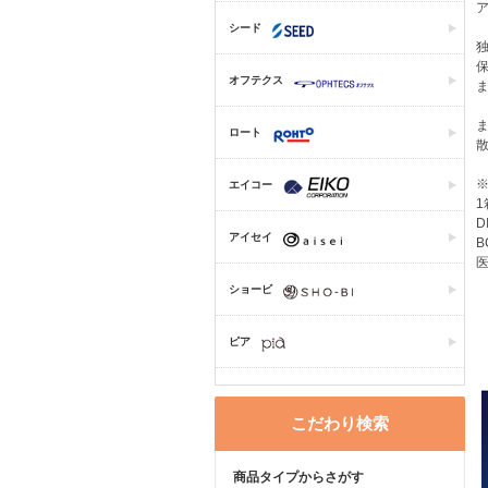
シード
オフテクス
ロート
エイコー
1
D
アイセイ
B
医
ショービ
ピア
こだわり検索
商品タイプからさがす