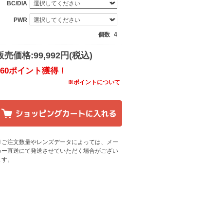
BC/DIA
PWR
個数
4
販売価格:99,992円(税込)
960ポイント獲得！
※ポイントについて
※ご注文数量やレンズデータによっては、メー
カー直送にて発送させていただく場合がござい
ます
。