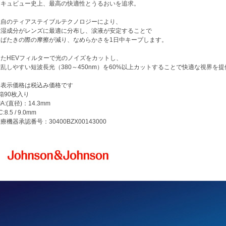
アキュビュー史上、最高の快適性とうるおいを追求。
独自のティアステイブルテクノロジーにより、
保湿成分がレンズに最適に分布し、涙液が安定することで
まばたきの際の摩擦が減り、なめらかさを1日中キープします。
またHEVフィルターで光のノイズをカットし、
散乱しやすい短波長光（380～450nm）を60%以上カットすることで快適な視界を
※表示価格は税込み価格です
箱90枚入り
IA:(直径)：14.3mm
C:8.5 / 9.0mm
療機器承認番号：30400BZX00143000