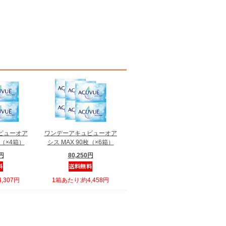
ビューオア
ワンデーアキュビューオア
枚（×4箱）
シス MAX 90枚（×6箱）
0円
80,250円
,307円
1箱あたり:約4,458円