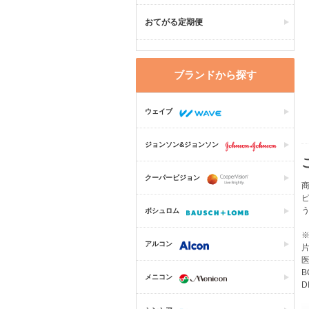
おてがる定期便
ブランドから探す
ウェイブ
ジョンソン&ジョンソン
クーパービジョン
商
ピ
ボシュロム
アルコン
片
医
B
メニコン
D