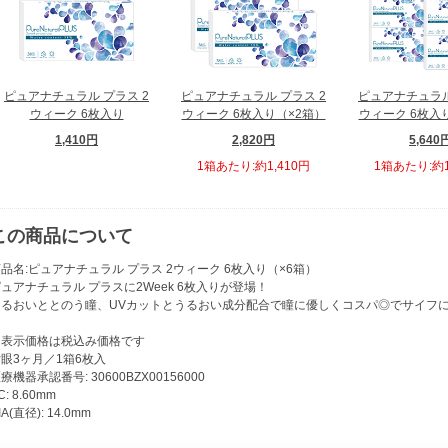
ピュアナチュラル プラス 2
ピュアナチュラル プラス 2
ピュアナチュラル
ウィーク 6枚入り
ウィーク 6枚入り（×2箱）
ウィーク 6枚入
1,410円
2,820円
5,640
1箱あたり:約1,410円
1箱あたり:約1
この商品について
品名:ピュアナチュラル プラス 2ウィーク 6枚入り（×6箱）
ュアナチュラル プラスに2Week 6枚入りが登場！
うるおいととのう瞳、UVカットとうるおい成分配合で瞳に優しくコスパ◎でサイフ
※表示価格は税込み価格です
眼3ヶ月／1箱6枚入
療機器承認番号: 30600BZX00156000
C: 8.60mm
IA(直径): 14.0mm