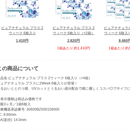
ピュアナチュラル プラス 2
ピュアナチュラル プラス 2
ピュアナチュラル
ウィーク 6枚入り
ウィーク 6枚入り（×2箱）
ウィーク 6枚入
1,410円
2,820円
8,460
1箱あたり:約1,410円
1箱あたり:約1
この商品について
品名:ピュアナチュラル プラス 2ウィーク 6枚入り（×4箱）
ュアナチュラル プラスに2Week 6枚入りが登場！
うるおいととのう瞳、UVカットとうるおい成分配合で瞳に優しくコスパ◎でサイフ
※表示価格は税込み価格です
眼3ヶ月／1箱6枚入
療機器承認番号: 30600BZX00156000
C: 8.60mm
IA(直径): 14.0mm