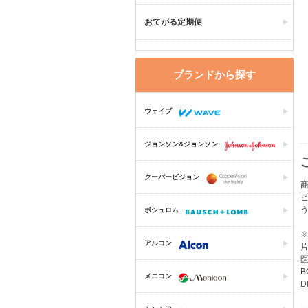
おてがる定期便
ブランドから探す
ウェイブ
ジョンソン&ジョンソン
クーパービジョン
商
ピ
ボシュロム
アルコン
片
医
B
メニコン
D