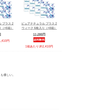
 プラス 2
ピュアナチュラル プラス 2
り（×6箱）
ウィーク 6枚入り（×8箱）
円
11,280円
,410円
1箱あたり:約1,410円
にも優しい。