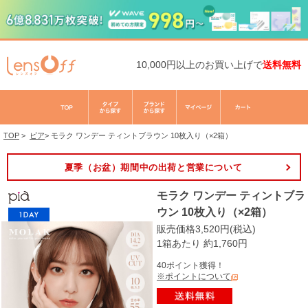
10,000円以上のお買い上げで
送料無料
TOP
>
ピア
>
モラク ワンデー ティントブラウン 10枚入り（×2箱）
夏季（お盆）期間中の出荷と営業について
モラク ワンデー ティントブラ
ウン 10枚入り（×2箱）
販売価格3,520円(税込)
1箱あたり 約1,760円
40ポイント獲得！
※ポイントについて