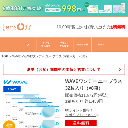
10,000円以上のお買い上げで
送料無料
TOP
>
WAVE
>
WAVEワンデー ユー プラス 32枚入り（×8箱）
夏季（お盆）期間中の出荷と営業について
WAVEワンデー ユー プラス
32枚入り（×8箱）
販売価格11,672円(税込)
1箱あたり 約1,459円
80ポイント獲得！
※ポイントについて