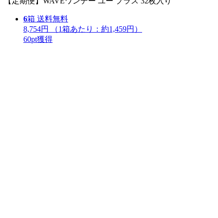
【定期便】WAVEワンデー ユー プラス 32枚入り
6
箱
送料無料
8,754円
（1箱あたり：
約1,459円
）
60
pt獲得