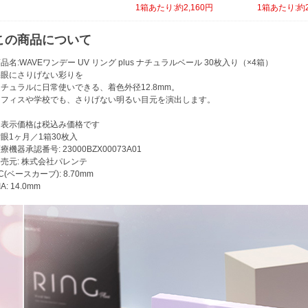
1箱あたり:約2,160円
1箱あたり:約2
この商品について
品名:WAVEワンデー UV リング plus ナチュラルベール 30枚入り（×4箱）
裸眼にさりげない彩りを
チュラルに日常使いできる、着色外径12.8mm。
オフィスや学校でも、さりげない明るい目元を演出します。
※表示価格は税込み価格です
眼1ヶ月／1箱30枚入
療機器承認番号: 23000BZX00073A01
売元: 株式会社パレンテ
C(ベースカーブ): 8.70mm
IA: 14.0mm