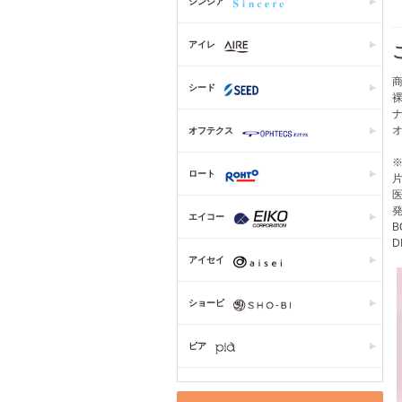
シンシア
アイレ
商
シード
ナ
オフテクス
ロート
片
医
発
エイコー
B
D
アイセイ
ショービ
ピア