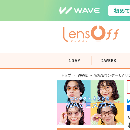
トップ
»
WAVE
»
WAVEワンデー UV リ