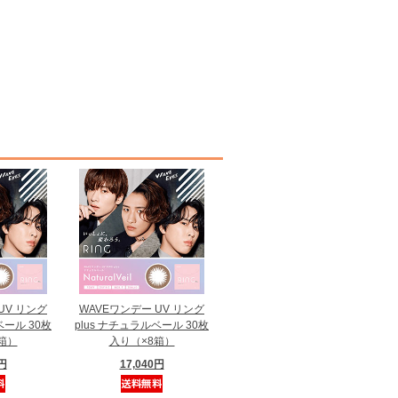
UV リング
WAVEワンデー UV リング
ベール 30枚
plus ナチュラルベール 30枚
箱）
入り（×8箱）
0円
17,040円