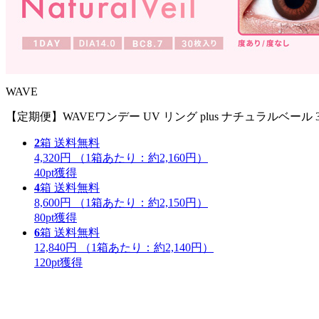
WAVE
【定期便】WAVEワンデー UV リング plus ナチュラルベール 
2
箱
送料無料
4,320円
（1箱あたり：
約2,160円
）
40
pt獲得
4
箱
送料無料
8,600円
（1箱あたり：
約2,150円
）
80
pt獲得
6
箱
送料無料
12,840円
（1箱あたり：
約2,140円
）
120
pt獲得