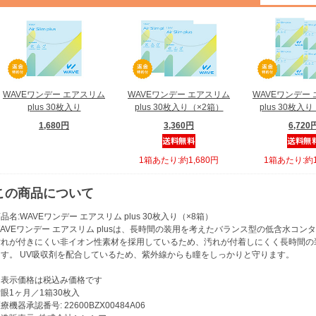
WAVEワンデー エアスリム
WAVEワンデー エアスリム
WAVEワンデー
plus 30枚入り
plus 30枚入り（×2箱）
plus 30枚入
1,680円
3,360円
6,720
1箱あたり:約1,680円
1箱あたり:約1
この商品について
品名:WAVEワンデー エアスリム plus 30枚入り（×8箱）
AVEワンデー エアスリム plusは、長時間の装用を考えたバランス型の低含水コン
汚れが付きにくい非イオン性素材を採用しているため、汚れが付着しにくく長時間の
ます。 UV吸収剤を配合しているため、紫外線からも瞳をしっかりと守ります。
※表示価格は税込み価格です
眼1ヶ月／1箱30枚入
療機器承認番号: 22600BZX00484A06