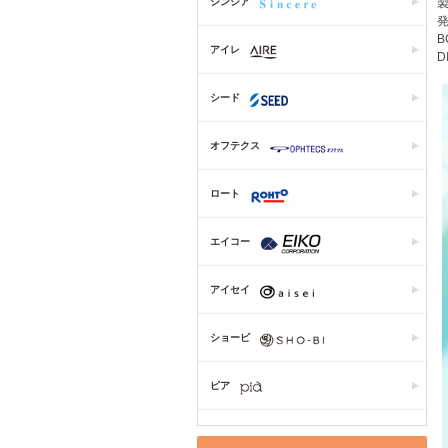
シンシア
製
発
B
アイレ
D
シード
オフテクス
ロート
エイコー
アイセイ
ショービ
ピア