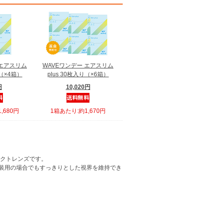
 エアスリム
WAVEワンデー エアスリム
り（×4箱）
plus 30枚入り（×6箱）
円
10,020円
,680円
1箱あたり:約1,670円
タクトレンズです。
装用の場合でもすっきりとした視界を維持でき