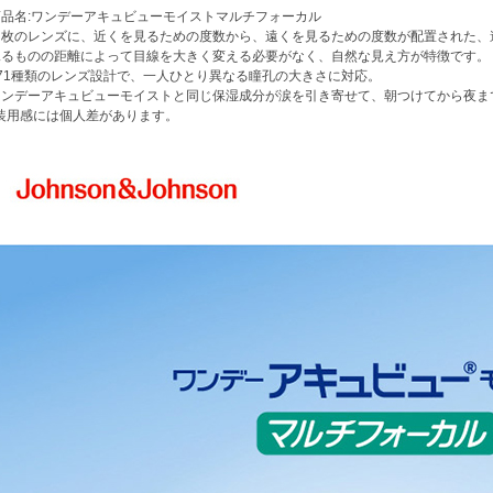
商品名:ワンデーアキュビューモイストマルチフォーカル
１枚のレンズに、近くを見るための度数から、遠くを見るための度数が配置された、
見るものの距離によって目線を大きく変える必要がなく、自然な見え方が特徴です。
171種類のレンズ設計で、一人ひとり異なる瞳孔の大きさに対応。
ワンデーアキュビューモイストと同じ保湿成分が涙を引き寄せて、朝つけてから夜まで
*装用感には個人差があります。