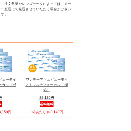
※ご注文数量やレンズデータによっては、メー
カー直送にて発送させていただく場合がござい
ます
。
ビューモイ
ワンデーアキュビューモイ
カル（×6
ストマルチフォーカル（×8
箱）
0円
25,120円
,150円
1箱あたり:約3,140円