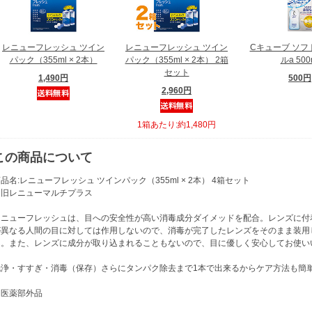
レニューフレッシュ ツイン
レニューフレッシュ ツイン
Cキューブ ソフ
パック（355ml × 2本）
パック（355ml × 2本） 2箱
ルa 500
セット
1,490円
500円
2,960円
1箱あたり:約1,480円
この商品について
品名:レニューフレッシュ ツインパック（355ml × 2本） 4箱セット
※旧レニューマルチプラス
レニューフレッシュは、目への安全性が高い消毒成分ダイメッドを配合。レンズに付
が異なる人間の目に対しては作用しないので、消毒が完了したレンズをそのまま装用
ん。また、レンズに成分が取り込まれることもないので、目に優しく安心してお使い
洗浄・すすぎ・消毒（保存）さらにタンパク除去まで1本で出来るからケア方法も簡
※医薬部外品