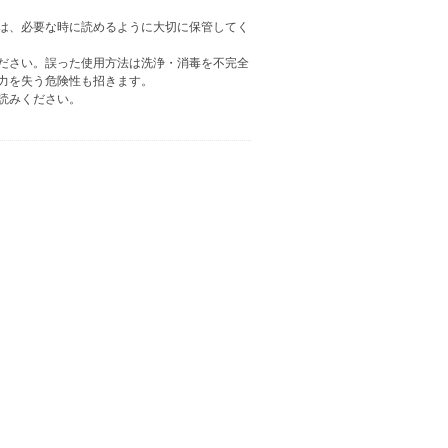
は、必要な時に読めるように大切に保管してく
ださい。誤った使用方法は洗浄・消毒を不完全
力を失う危険性も招きます。
読みください。