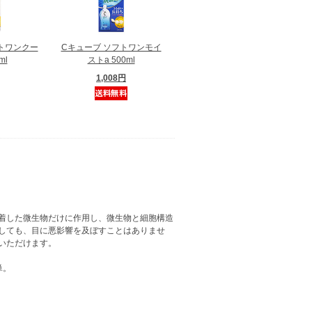
トワンクー
Cキューブ ソフトワンモイ
ml
ストa 500ml
1,008円
着した微生物だけに作用し、微生物と細胞構造
しても、目に悪影響を及ぼすことはありませ
いただけます。
単。