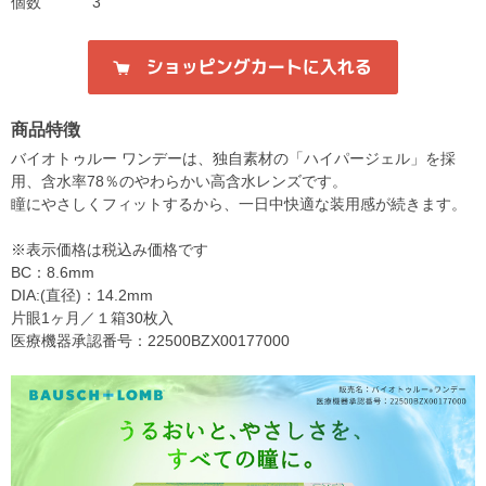
個数
3
商品特徴
バイオトゥルー ワンデーは、独自素材の「ハイパージェル」を採
用、含水率78％のやわらかい高含水レンズです。
瞳にやさしくフィットするから、一日中快適な装用感が続きます。
※表示価格は税込み価格です
BC：8.6mm
DIA:(直径)：14.2mm
片眼1ヶ月／１箱30枚入
医療機器承認番号：22500BZX00177000