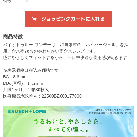
個数
2
商品特徴
バイオトゥルー ワンデーは、独自素材の「ハイパージェル」を採
用、含水率78％のやわらかい高含水レンズです。
瞳にやさしくフィットするから、一日中快適な装用感が続きます。
※表示価格は税込み価格です
BC：8.6mm
DIA:(直径)：14.2mm
片眼1ヶ月／１箱30枚入
医療機器承認番号：22500BZX00177000