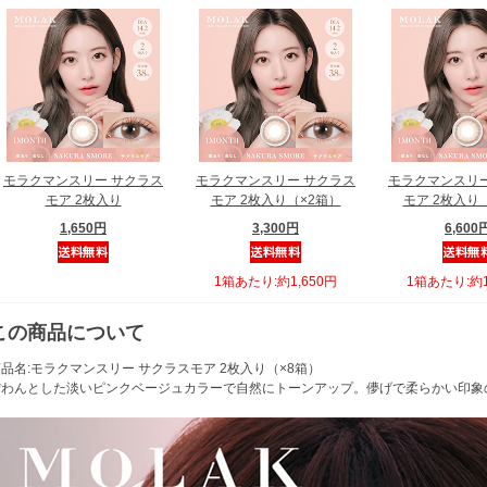
モラクマンスリー サクラス
モラクマンスリー サクラス
モラクマンスリー
モア 2枚入り
モア 2枚入り（×2箱）
モア 2枚入り
1,650円
3,300円
6,600
1箱あたり:約1,650円
1箱あたり:約1
この商品について
品名:モラクマンスリー サクラスモア 2枚入り（×8箱）
ぽわんとした淡いピンクベージュカラーで自然にトーンアップ。儚げで柔らかい印象