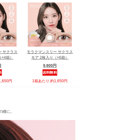
 サクラス
モラクマンスリー サクラス
（×4箱）
モア 2枚入り（×6箱）
円
9,900円
,650円
1箱あたり:約1,650円
の瞳に。