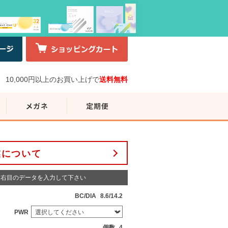
10,000円以上のお買い上げで
送料無料
業について
右目のデータを入力して下さい
BC/DIA
8.6/14.2
PWR
個数
4