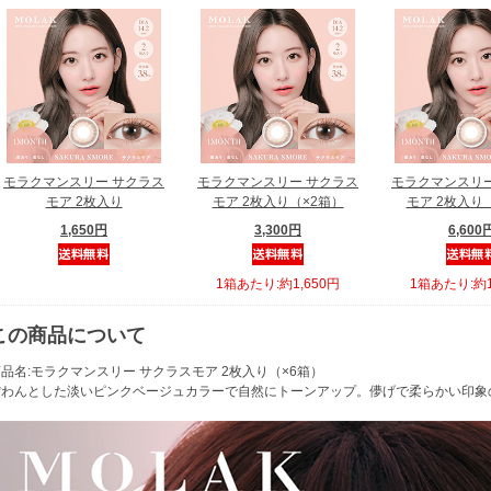
モラクマンスリー サクラス
モラクマンスリー サクラス
モラクマンスリー
モア 2枚入り
モア 2枚入り（×2箱）
モア 2枚入り
1,650円
3,300円
6,600
1箱あたり:約1,650円
1箱あたり:約1
この商品について
品名:モラクマンスリー サクラスモア 2枚入り（×6箱）
ぽわんとした淡いピンクベージュカラーで自然にトーンアップ。儚げで柔らかい印象