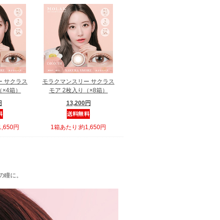
 サクラス
モラクマンスリー サクラス
（×4箱）
モア 2枚入り（×8箱）
円
13,200円
,650円
1箱あたり:約1,650円
の瞳に。