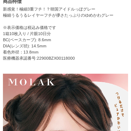
商品特徴
新感覚！極細3重フチ！？韓国アイドルっぽグレー
極細うるうるレイヤーフチが儚さたっぷりのゆめかわグレー
※表示価格は税込み価格です
1箱10枚入り / 片眼10日分
BC(ベースカーブ): 8.6mm
DIA(レンズ径): 14.5mm
着色外径：13.8mm
医療機器承認番号:22900BZX00118000