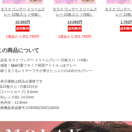
モラク ワンデー ドリームグ
モラク ワンデー ドリームグ
モラク ワンデー
レー 10枚入り（×6箱）
レー 10枚入り（×8箱）
レー 10
10,560円
14,080円
1,760
1箱あたり:約1,760円
1箱あたり:約1,760円
この商品について
品名:モラク ワンデー ドリームグレー 10枚入り（×4箱）
新感覚！極細3重フチ！？韓国アイドルっぽグレー
極細うるうるレイヤーフチが儚さたっぷりのゆめかわグレー
※表示価格は税込み価格です
箱10枚入り / 片眼10日分
C(ベースカーブ): 8.6mm
IA(レンズ径): 14.5mm
色外径：13.8mm
療機器承認番号:22900BZX00118000