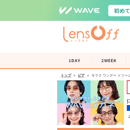
トップ
»
ピア
»
モラク ワンデー ドリー