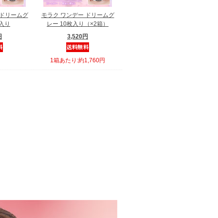
 ドリームグ
モラク ワンデー ドリームグ
枚入り
レー 10枚入り（×2箱）
円
3,520円
1箱あたり:約1,760円