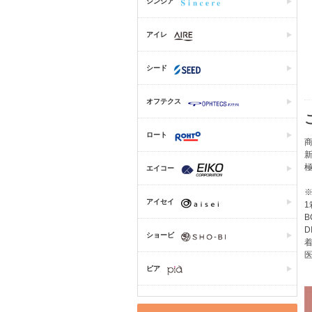
シンシア
アイレ
シード
オフテクス
ロート
商
エイコー
アイセイ
1
B
D
ショービ
着
医
ピア