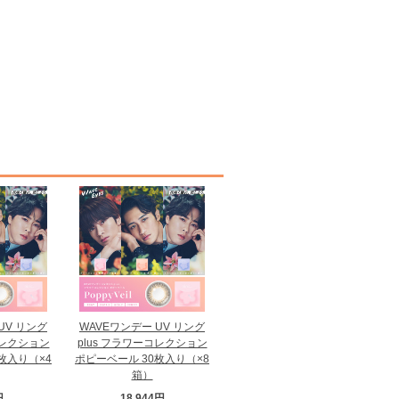
UV リング
WAVEワンデー UV リング
コレクション
plus フラワーコレクション
枚入り（×4
ポピーベール 30枚入り（×8
箱）
円
18,944円