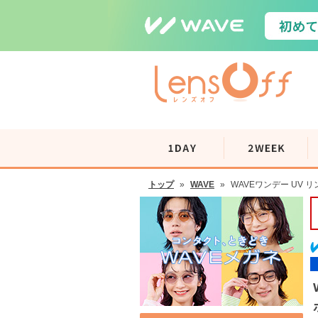
トップ
»
WAVE
»
WAVEワンデー UV 