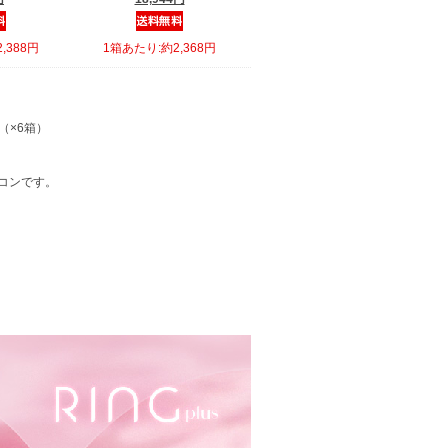
,388円
1箱あたり:約2,368円
り（×6箱）
コンです。