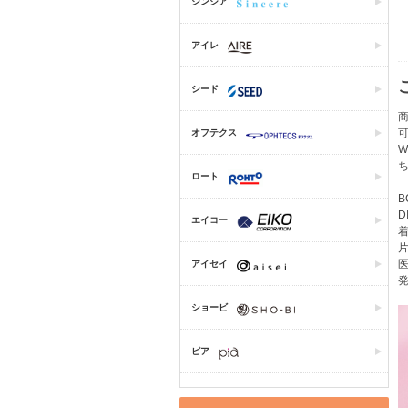
シンシア
アイレ
シード
商
オフテクス
W
ロート
B
D
エイコー
着
片
医
アイセイ
発
ショービ
ピア