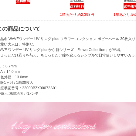
1箱あたり:約2,398円
1箱あたり:約2
この商品について
品名:WAVEワンデー UV リング plus フラワーコレクション ポピーベール 30枚入
可愛い大人は、特別だ。
AVE ワンデー UV リング plusから新シリーズ「FlowerCollection」が登場。
ちょっとだけ彩りを与え、ちょっとだけ瞳を変えるシンプルで日常使いしやすいカラ
C：8.7mm
IA：14.0mm
色外径：13.0mm
眼1ヶ月 / 1箱30枚入
療承認番号：23000BZX00073A01
売元: 株式会社パレンテ