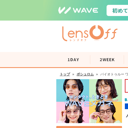
トップ
»
ボシュロム
»
バイオトゥルー ワ