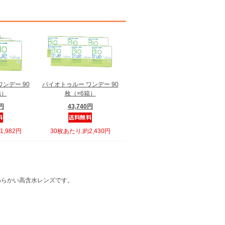
ンデー 90
バイオトゥルー ワンデー 90
箱）
枚（×6箱）
0円
43,740円
,982円
30枚あたり:約2,430円
わらかい高含水レンズです。