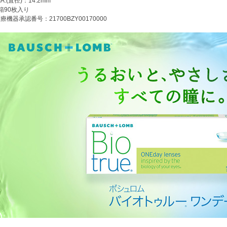
IA:(直径)：14.2mm
箱90枚入り
療機器承認番号：21700BZY00170000