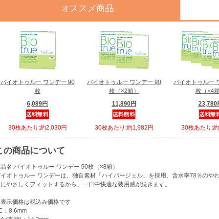
オススメ商品
バイオトゥルー ワンデー 90
バイオトゥルー ワンデー 90
バイオトゥルー ワ
枚
枚（×2箱）
枚（×4
6,089円
11,890円
23,78
30枚あたり:約2,030円
30枚あたり:約1,982円
30枚あたり:約1
この商品について
品名:バイオトゥルー ワンデー 90枚（×8箱）
バイオトゥルー ワンデーは、独自素材「ハイパージェル」を採用、含水率78％のや
瞳にやさしくフィットするから、一日中快適な装用感が続きます。
※表示価格は税込み価格です
C：8.6mm