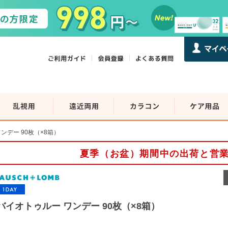
ンデー 90枚（×8箱）
夏季（お盆）期間中の出荷と営
バイオトゥルー ワンデー 90枚（×8箱）