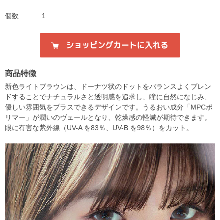
個数
1
商品特徴
新色ライトブラウンは、ドーナツ状のドットをバランスよくブレン
ドすることでナチュラルさと透明感を追求し、瞳に自然になじみ、
優しい雰囲気をプラスできるデザインです。うるおい成分「MPCポ
リマー」が潤いのヴェールとなり、乾燥感の軽減が期待できます。
眼に有害な紫外線（UV-A を83％、UV-B を98％）をカット。