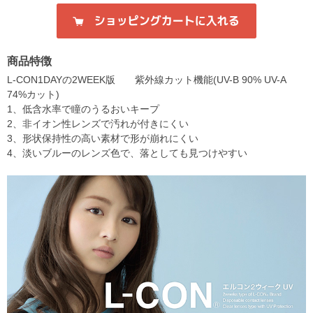
商品特徴
L-CON1DAYの2WEEK版 紫外線カット機能(UV-B 90% UV-A
74%カット)
1、低含水率で瞳のうるおいキープ
2、非イオン性レンズで汚れが付きにくい
3、形状保持性の高い素材で形が崩れにくい
4、淡いブルーのレンズ色で、落としても見つけやすい