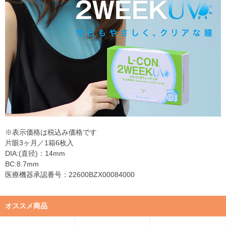
※表示価格は税込み価格です
片眼3ヶ月／1箱6枚入
DIA:(直径)：14mm
BC:8.7mm
医療機器承認番号：22600BZX00084000
オススメ商品