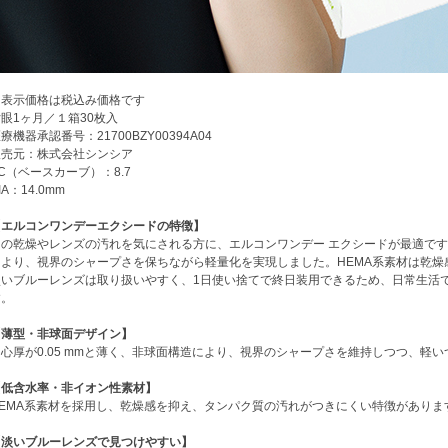
※表示価格は税込み価格です
眼1ヶ月／１箱30枚入
療機器承認番号：21700BZY00394A04
販売元：株式会社シンシア
C（ベースカーブ）：8.7
IA：14.0mm
【エルコンワンデーエクシードの特徴】
目の乾燥やレンズの汚れを気にされる方に、エルコンワンデー エクシードが最適です。
により、視界のシャープさを保ちながら軽量化を実現しました。HEMA系素材は乾
淡いブルーレンズは取り扱いやすく、1日使い捨てで終日装用できるため、日常生活
す。
【薄型・非球面デザイン】
中心厚が0.05 mmと薄く、非球面構造により、視界のシャープさを維持しつつ、軽
【低含水率・非イオン性素材】
HEMA系素材を採用し、乾燥感を抑え、タンパク質の汚れがつきにくい特徴がありま
【淡いブルーレンズで見つけやすい】