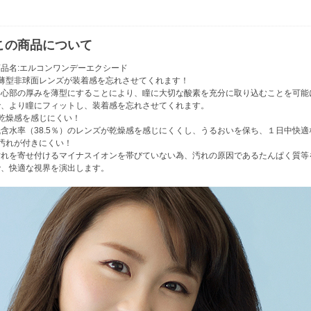
この商品について
商品名:エルコンワンデーエクシード
■薄型非球面レンズが装着感を忘れさせてくれます！
中心部の厚みを薄型にすることにより、瞳に大切な酸素を充分に取り込むことを可能
で、より瞳にフィットし、装着感を忘れさせてくれます。
■乾燥感を感じにくい！
低含水率（38.5％）のレンズが乾燥感を感じにくくし、うるおいを保ち、１日中快
■汚れが付きにくい！
汚れを寄せ付けるマイナスイオンを帯びていない為、汚れの原因であるたんぱく質等
で、快適な視界を演出します。