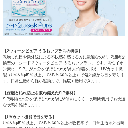
【2ウィークピュア うるおいプラスの特徴】
乾燥した目や紫外線による不快感を感じる方に最適なのが、2週間交
換型の「シード 2ウィークピュア うるおいプラス」です。両性イオ
ン素材「SIB」が水分を保持しつつ汚れの付着を抑え、UVカット機
能（UV-A 約45％以上、UV-B 約60％以上）で紫外線から目を守りま
す。日常生活から軽い運動まで、幅広く活用できます。
【保湿と汚れ防止を兼ね備えたSIB素材】
SIB素材は水分を保持しつつ汚れが付きにくく、長時間装用でも快適
な状態を維持します。
【UVカット機能で目を守る】
UV-A 約45％以上、UV-B 約60％以上の吸収率で、日常生活や外出時