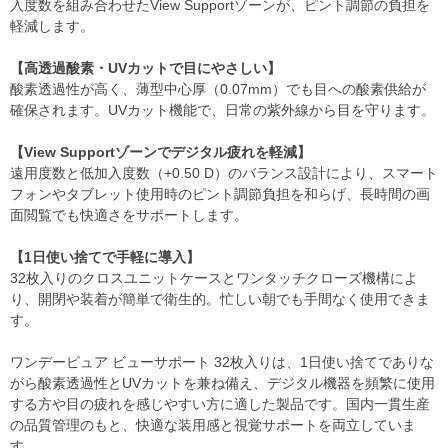
入度数を組み合わせたView Supportゾーンが、ピント調節の負担を
軽減します。
【高透過酸素・UVカットで目にやさしい】
酸素透過性が高く、薄型中心厚（0.07mm）でも目への酸素供給が
確保されます。UVカット機能で、日常の紫外線から目を守ります。
【View Supportゾーンでデジタル疲れを軽減】
遠用度数と低加入度数（+0.50 D）のバランス設計により、スマート
フォンやタブレット使用時のピント調節負担を和らげ、長時間の画
面閲覧でも快適さをサポートします。
【1日使い捨てで手軽に導入】
32枚入りのクロスユニットケースとワンタッチクローズ機構によ
り、開閉や装着が簡単で衛生的。忙しい朝でも手間なく使用できま
す。
ワンデーピュア ビューサポート 32枚入りは、1日使い捨てでありな
がら酸素透過性とUVカットを兼ね備え、デジタル機器を頻繁に使用
する方や目の疲れを感じやすい方に適した製品です。国内一貫生産
の品質管理のもと、快適な装用感と視覚サポートを両立していま
す。