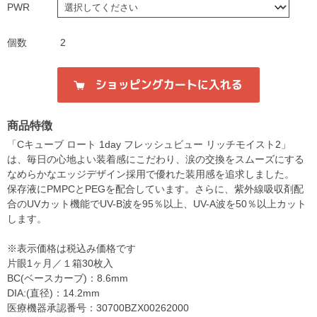
PWR
個数
2
商品特徴
「Cキューブ ロート 1day フレッシュビュー リッチモイスト2」
は、毎日の心地よい装着感にこだわり、涙の交換をスムーズにする
なめらかなエッジデザイン採用で優れた装用感を追求しました。
保存液にPMPCとPEGを配合しています。さらに、紫外線吸収剤配
合のUVカット機能でUV-B波を95％以上、UV-A波を50％以上カット
します。
※表示価格は税込み価格です
片眼1ヶ月／１箱30枚入
BC(ベースカーブ)：8.6mm
DIA:(直径)：14.2mm
医療機器承認番号：30700BZX00262000