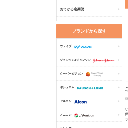
おてがる定期便
ブランドから探す
ウェイブ
ジョンソン&ジョンソン
クーパービジョン
ボシュロム
商
アルコン
「
保
メニコン