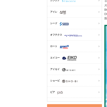
シンシア
片
B
アイレ
D
医
シード
オフテクス
ロート
エイコー
アイセイ
ショービ
ピア