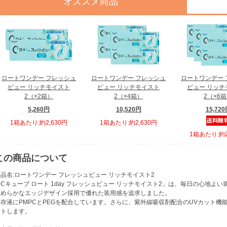
オススメ商品
ロートワンデー フレッシュ
ロートワンデー フレッシュ
ロートワンデー 
ビュー リッチモイスト
ビュー リッチモイスト
ビュー リッチ
2（×2箱）
2（×4箱）
2（×6
5,260円
10,520円
15,72
1箱あたり:約2,630円
1箱あたり:約2,630円
1箱あたり:約2
この商品について
品名:ロートワンデー フレッシュビュー リッチモイスト2
Cキューブ ロート 1day フレッシュビュー リッチモイスト2」は、毎日の心地
なめらかなエッジデザイン採用で優れた装用感を追求しました。
存液にPMPCとPEGを配合しています。さらに、紫外線吸収剤配合のUVカット機能でU
ットします。