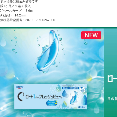
※表示価格は税込み価格です
眼1ヶ月／１箱30枚入
C(ベースカーブ)：8.6mm
IA:(直径)：14.2mm
療機器承認番号：30700BZX00262000