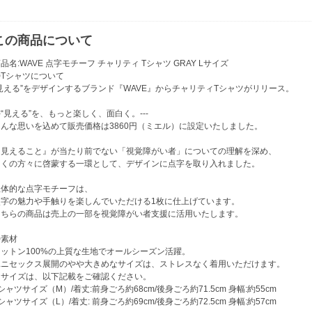
この商品について
品名:WAVE 点字モチーフ チャリティ Tシャツ GRAY Lサイズ
〇Tシャツについて
“見える”をデザインするブランド『WAVE』からチャリティTシャツがリリース。
--“見える”を、もっと楽しく、面白く。---
そんな思いを込めて販売価格は3860円（ミエル）に設定いたしました。
『見えること』が当たり前でない「視覚障がい者」についての理解を深め、
多くの方々に啓蒙する一環として、デザインに点字を取り入れました。
立体的な点字モチーフは、
点字の魅力や手触りを楽しんでいただける1枚に仕上げています。
こちらの商品は売上の一部を視覚障がい者支援に活用いたします。
〇素材
コットン100%の上質な生地でオールシーズン活躍。
ユニセックス展開のやや大きめなサイズは、ストレスなく着用いただけます。
※サイズは、以下記載をご確認ください。
シャツサイズ（M）/着丈:前身ごろ約68cm/後身ごろ約71.5cm 身幅:約55cm
シャツサイズ（L）/着丈: 前身ごろ約69cm/後身ごろ約72.5cm 身幅:約57cm