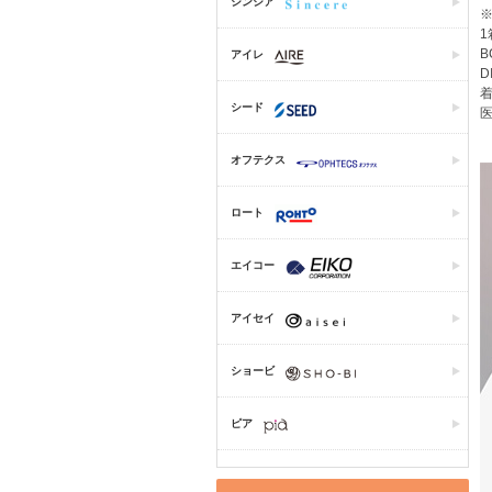
シンシア
1
B
アイレ
D
着
シード
医
オフテクス
ロート
エイコー
アイセイ
ショービ
ピア