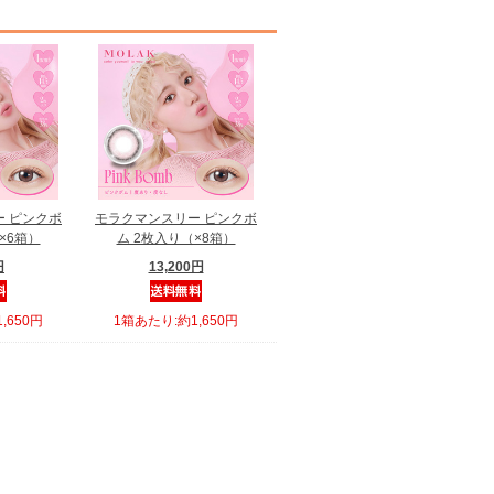
 ピンクボ
モラクマンスリー ピンクボ
×6箱）
ム 2枚入り（×8箱）
円
13,200円
,650円
1箱あたり:約1,650円