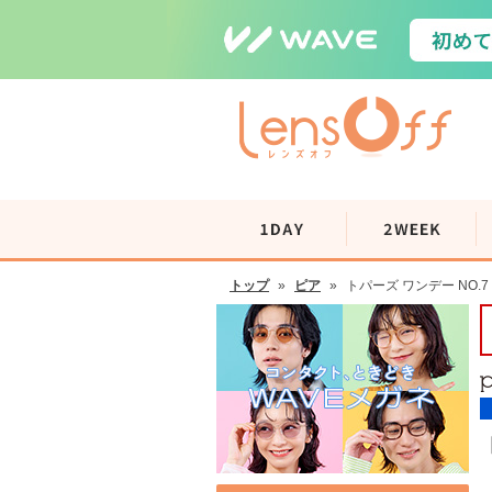
トップ
»
ピア
»
トパーズ ワンデー NO.