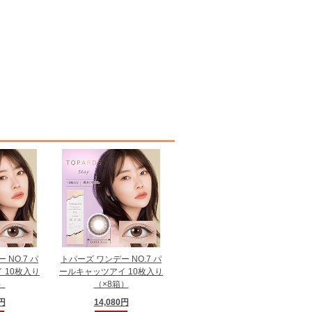
 NO.7 パ
トパーズ ワンデー NO.7 パ
 10枚入り
ールキャッツアイ 10枚入り
）
（×8箱）
0円
14,080円