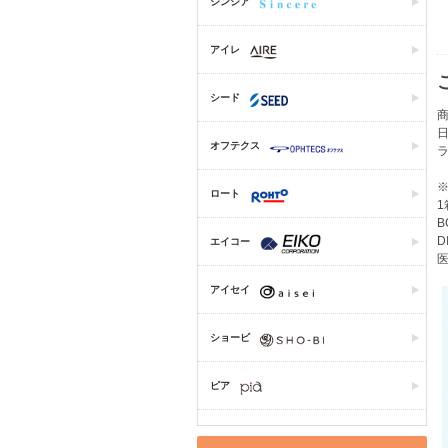
シンシア
アイレ
シード
商
オフテクス
ロート
1
B
D
エイコー
医
アイセイ
ショービ
ピア