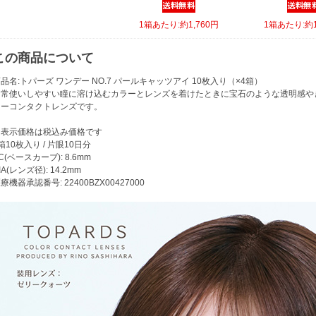
1箱あたり:約1,760円
1箱あたり:約1
この商品について
品名:トパーズ ワンデー NO.7 パールキャッツアイ 10枚入り（×4箱）
日常使いしやすい瞳に溶け込むカラーとレンズを着けたときに宝石のような透明感や
ラーコンタクトレンズです。
※表示価格は税込み価格です
箱10枚入り / 片眼10日分
C(ベースカーブ): 8.6mm
IA(レンズ径): 14.2mm
療機器承認番号: 22400BZX00427000