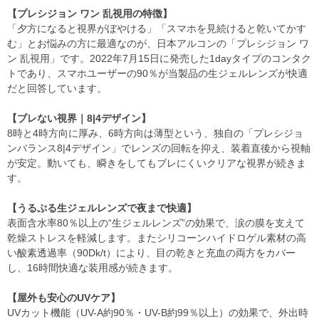
【プレシジョン ワン 乱視用の特徴】
「夕方になると視界がぼやける」「スマホを見続けると乾いてかす
む」とお悩みの方に最適なのが、日本アルコンの「プレシジョン ワ
ン 乱視用」です。2022年7月15日に発売した1dayタイプのコンタク
トであり、スマホユーザーの90％が当製品の生ジェルレンズが快適
だと回答しています。
【ブレない視界｜8|4デザイン】
8時と4時方向に厚み、6時方向は薄型という、独自の「プレシジョ
ンバランス8|4デザイン」でレンズの回転を抑え、装着直後から視軸
が安定。動いても、瞬きをしてもブレにくいクリアな視界が続きま
す。
【うるぷる生ジェルレンズで夜まで快適】
表面含水率80％以上の“生ジェルレンズ”の効果で、涙の膜を支えて
乾燥ストレスを軽減します。またシリコーンハイドロゲル素材の高
い酸素透過率（90Dk/t）により、目の乾きと充血の両方をカバー
し、16時間快適な装用感が続きます。
【屋外も安心のUVケア】
UVカット機能（UV-A約90％・UV-B約99％以上）の効果で、外出時