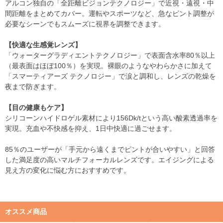
アルコン独自の「全距離ビジョンテクノロジー」で近視・遠視・中
間距離をまとめてカバー。運転やスポーツなど、急なピント調整が
必要なシーンでもスムーズに視界を調整できます。
【快適な生感覚レンズ】
「ウォーターグラディエントテクノロジー」で表面含水率80％以上
（最表面はほぼ100％）を実現。裸眼のようなやわらかさに加えて
「スマーティアーズ テクノロジー」で涙と調和し、レンズの乾燥を
夜まで防ぎます。
【目の健康もケア】
シリコーンハイドロゲル素材により156Dk/tという高い酸素透過率を
実現。充血や不快感を抑え、1日中快適に過ごせます。
85％のユーザーが「手元から遠くまでピントが合いやすい」と回答
した満足度の高いマルチフォーカルレンズです。エイジングによる
見え方の変化に悩む方におすすめです。
オススメ商品