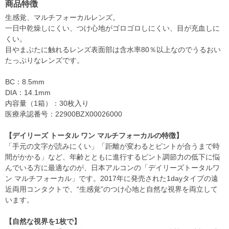
商品特徴
生感覚、マルチフォーカルレンズ。
一日中乾燥しにくい、つけ心地がゴロゴロしにくい、目が充血しに
くい。
目やまぶたに触れるレンズ表面部は含水率80％以上なのでうるおい
たっぷりなレンズです。
BC：8.5mm
DIA：14.1mm
内容量（1箱）：30枚入り
医療承認番号：22900BZX00026000
【デイリーズ トータル ワン マルチフォーカルの特徴】
「手元の文字が読みにくい」「距離が変わるとピントが合うまで時
間がかかる」など、年齢とともに進行するピント調節力の低下に悩
んでいる方に最適なのが、日本アルコンの「デイリーズトータルワ
ン マルチフォーカル」です。2017年に発売された1dayタイプの遠
近両用コンタクトで、“生感覚”のつけ心地と自然な視界を両立して
います。
【自然な視界を1枚で】