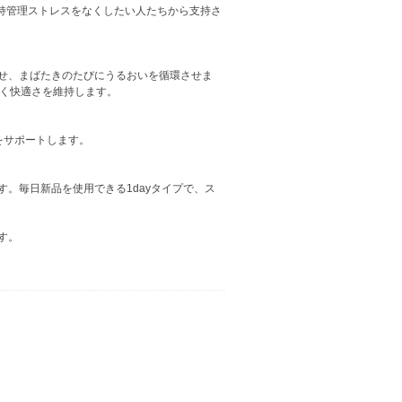
持管理ストレスをなくしたい人たちから支持さ
寄せ、まばたきのたびにうるおいを循環させま
くく快適さを維持します。
をサポートします。
。毎日新品を使用できる1dayタイプで、ス
す。