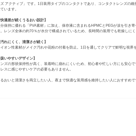
ーズ アクティブ」です。1日装用タイプのコンタクトであり、コンタクトレンズの維
れています。
【快適差が続くうるおい設計】
水分保持に優れる「PVA素材」に加え、保存液に含まれるHPMCとPEGが涙を引き
す。レンズ全体の約70％が水分で構成されているため、長時間の装用でも乾燥しに
【汚れにくく、清潔さが続く】
非イオン性素材がメイク汚れや花粉の付着を防止。1日を通してクリアで鮮明な視界
【扱いやすいデザイン】
レンズの形状保持性が高く、装着時に崩れにくいため、初心者や忙しい方にも安心です
トレスに感じやすいケアの必要もありません。
うるおいと清潔さを両立したい人、夜まで快適な装用感を維持したい人におすすめで