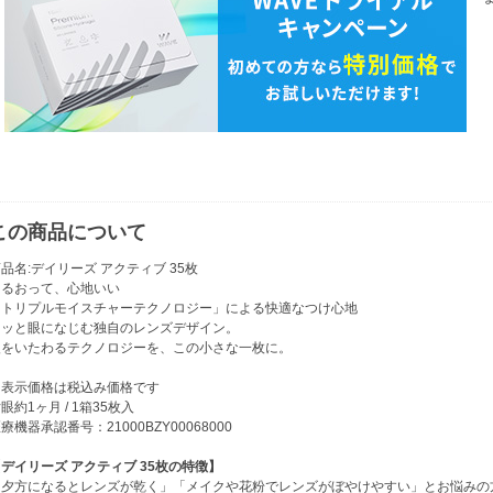
この商品について
品名:デイリーズ アクティブ 35枚
うるおって、心地いい
「トリプルモイスチャーテクノロジー」による快適なつけ心地
スッと眼になじむ独自のレンズデザイン。
眼をいたわるテクノロジーを、この小さな一枚に。
※表示価格は税込み価格です
眼約1ヶ月 / 1箱35枚入
療機器承認番号：21000BZY00068000
デイリーズ アクティブ 35枚の特徴】
「夕方になるとレンズが乾く」「メイクや花粉でレンズがぼやけやすい」とお悩みの