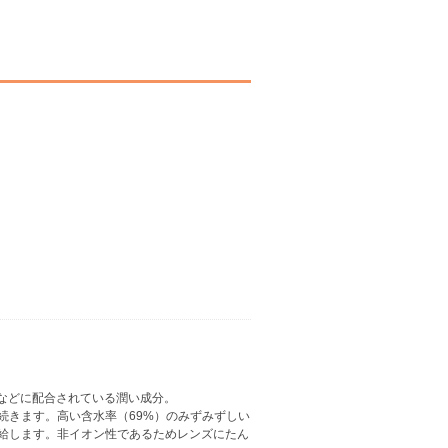
などに配合されている潤い成分。
続きます。高い含水率（69%）のみずみずしい
給します。非イオン性であるためレンズにたん