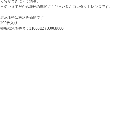
ぱく質がつきにくく清潔。
一日使い捨てだから花粉の季節にもぴったりなコンタクトレンズです。
※表示価格は税込み価格です
箱90枚入り
療機器承認番号：21000BZY00068000