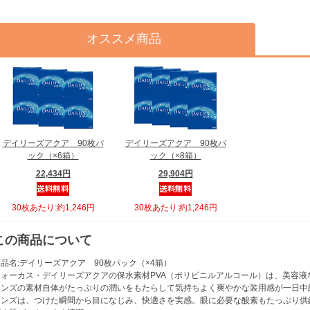
オススメ商品
デイリーズアクア 90枚パ
デイリーズアクア 90枚パ
ック（×6箱）
ック（×8箱）
22,434円
29,904円
30枚あたり:約1,246円
30枚あたり:約1,246円
この商品について
品名:デイリーズアクア 90枚パック（×4箱）
フォーカス・デイリーズアクアの保水素材PVA（ポリビニルアルコール）は、美容液
レンズの素材自体がたっぷりの潤いをもたらして気持ちよく爽やかな装用感が一日中
レンズは、つけた瞬間から目になじみ、快適さを実感。眼に必要な酸素もたっぷり供