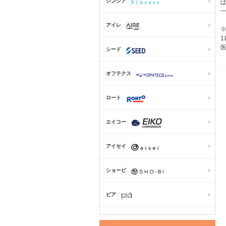
シンシア
アイレ
1
医
シード
オフテクス
ロート
エイコー
アイセイ
ショービ
ピア