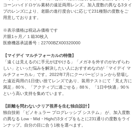
コーンハイドロゲル素材の遠近両用レンズ。加入度数の異なる3タイ
プのレンズにより、老眼の進行度合いに応じて231種類の度数をご
用意しております。
※表示価格は税込み価格です
片眼1ヶ月／１箱30枚入
医療機器承認番号：22700BZX00320000
【マイデイ マルチフォーカルの特徴】
「遠くは見えるのに手元がぼやける」「メガネを外すのがわずらわ
しい」といった悩みを解決したい人におすすめなのが「マイデイ マ
ルチフォーカル」です。2022年7月にクーパービジョンから登場し
た遠近両用の1日使い捨てレンズであり、装用テストにて「見え方に
満足」80％、「アクティブに過ごせる」88％、「1日中快適」90％
という高い支持を集めています。
【距離を問わないクリア視界を生む独自設計】
独自技術 「ビノキュラー プログレッシブ システム」 が、加入度数
の異なる Low・Mid・Highの3タイプをもとに231通りの度数をライ
ンナップ。自分の目に合う1枚を選べます。