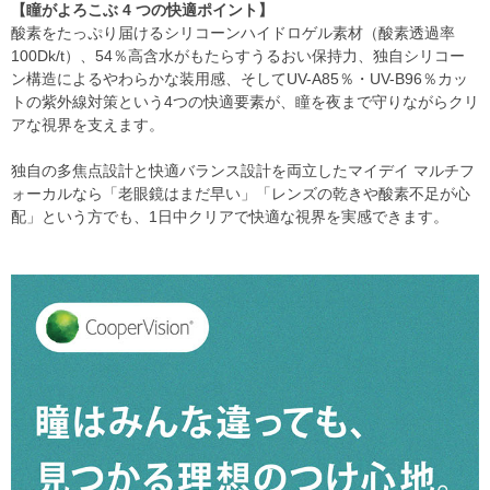
【瞳がよろこぶ 4 つの快適ポイント】
酸素をたっぷり届けるシリコーンハイドロゲル素材（酸素透過率
100Dk/t）、54％高含水がもたらすうるおい保持力、独自シリコー
ン構造によるやわらかな装用感、そしてUV-A85％・UV-B96％カッ
トの紫外線対策という4つの快適要素が、瞳を夜まで守りながらクリ
アな視界を支えます。
独自の多焦点設計と快適バランス設計を両立したマイデイ マルチフ
ォーカルなら「老眼鏡はまだ早い」「レンズの乾きや酸素不足が心
配」という方でも、1日中クリアで快適な視界を実感できます。