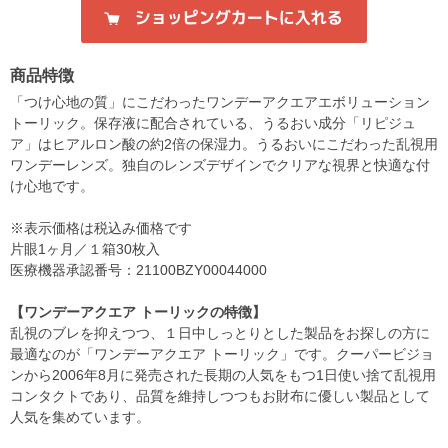
商品特徴
「つけ心地の質」にこだわったワンデーアクエアエボリューション
トーリック。保存液に配合されている、うるおい成分「リピジュ
ア」はヒアルロン酸の約2倍の保湿力。うるおいにこだわった乱視用
ワンデーレンズ。独自のレンズデザインでクリアな視界と快適な付
け心地です。
※表示価格は税込み価格です
片眼1ヶ月／１箱30枚入
医療機器承認番号：21100BZY00044000
【ワンデーアクエア トーリックの特徴】
乱視のブレを抑えつつ、１日中しっとりとした製品をお探しの方に
最適なのが「ワンデーアクエア トーリック」です。クーパービジョ
ンから2006年8月に発売された長期の人気をもつ1日使い捨て乱視用
コンタクトであり、品質を維持しつつもお財布に優しい製品として
人気を集めています。