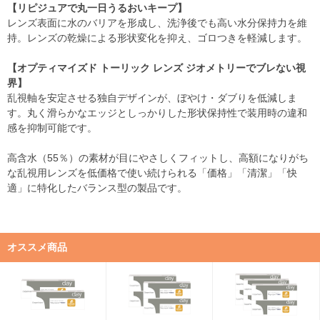
【リピジュアで丸一日うるおいキープ】
レンズ表面に水のバリアを形成し、洗浄後でも高い水分保持力を維
持。レンズの乾燥による形状変化を抑え、ゴロつきを軽減します。
【オプティマイズド トーリック レンズ ジオメトリーでブレない視
界】
乱視軸を安定させる独自デザインが、ぼやけ・ダブりを低減しま
す。丸く滑らかなエッジとしっかりした形状保持性で装用時の違和
感を抑制可能です。
高含水（55％）の素材が目にやさしくフィットし、高額になりがち
な乱視用レンズを低価格で使い続けられる「価格」「清潔」「快
適」に特化したバランス型の製品です。
オススメ商品