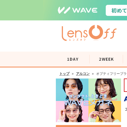
トップ
»
アルコン
»
オプティフリープラス 