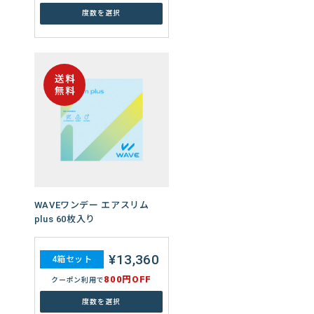
セットを選ぶ
度数を選択
度数を選択
度数を選択
度数を選択
17,888円
8箱セット
もっと見る
800円OFF
クーポン利用で
度数を選択
WAVEワンデー エアスリム
plus 60枚入り
WAVEワンデー UV リング plus
¥13,360
4箱セット
ヴィヴィッドベール 30枚入り
800円OFF
クーポン利用で
¥8,600
度数を選択
4箱セット