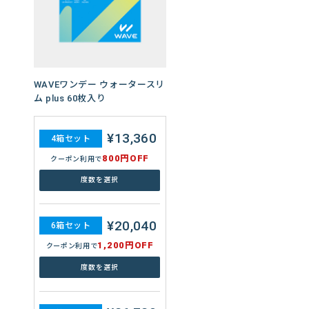
WAVEワンデー ウォータースリ
ム plus 60枚入り
WAVEワンデー UV リング plus
¥13,360
4箱セット
ヘーゼルベール 30枚入り
800円OFF
クーポン利用で
¥8,600
度数を選択
4箱セット
400円OFF
クーポン利用で
¥20,040
度数を選択
6箱セット
1,200円OFF
クーポン利用で
¥12,840
度数を選択
6箱セット
600円OFF
クーポン利用で